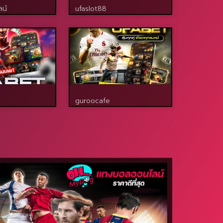
ลน์
ufaslot88
guroocafe