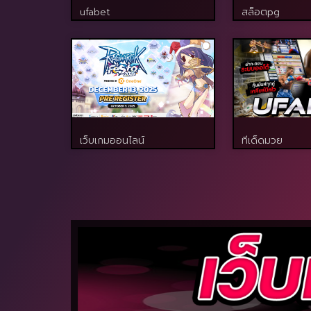
ufabet
สล็อตpg
เว็บเกมออนไลน์
ทีเด็ดมวย