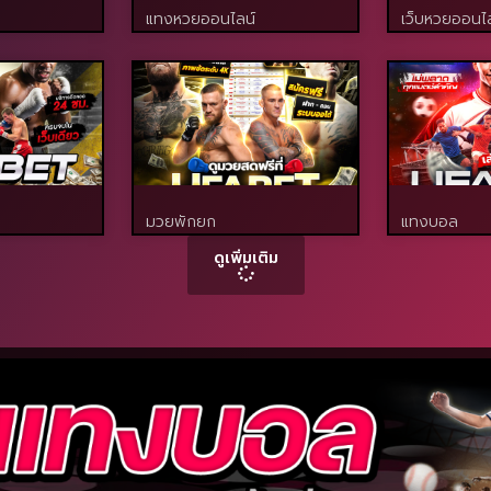
แทงหวยออนไลน์
เว็บหวยออนไ
มวยพักยก
แทงบอล
ดูเพิ่มเติม