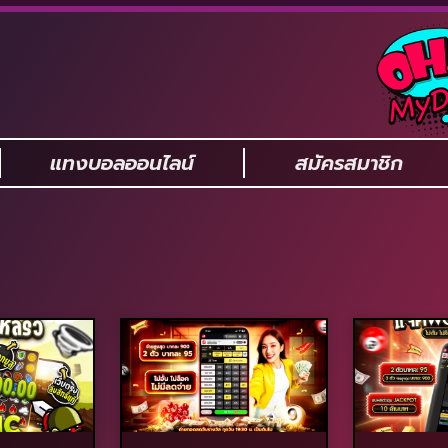
แทงบอลออนไลน์
สมัครสมาชิก