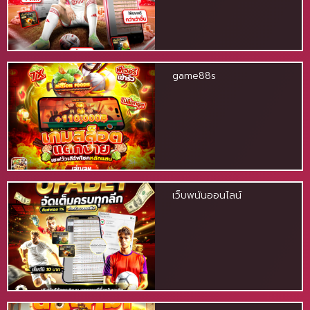
game88s
เว็บพนันออนไลน์