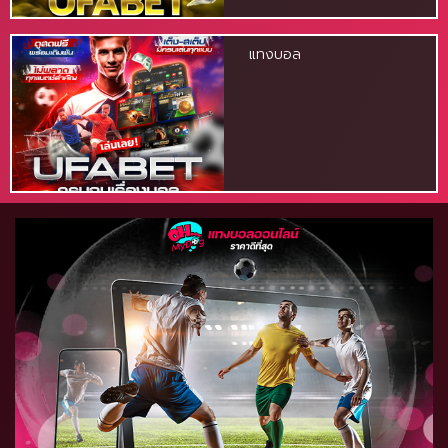
แทงบอล