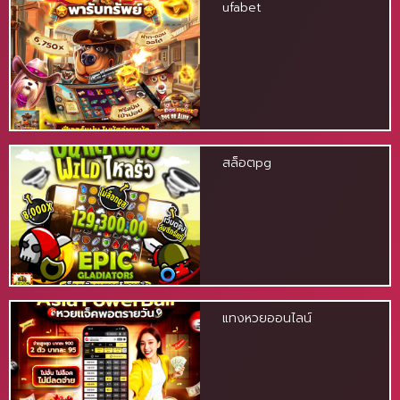
ufabet
สล็อตpg
แทงหวยออนไลน์