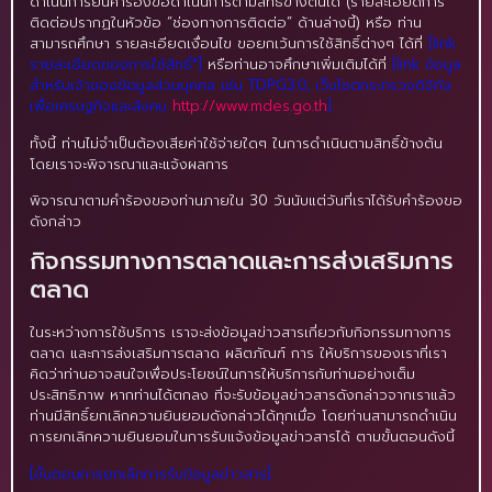
ดำเนินการยื่นคำร้องขอดำเนินการตามสิทธิ์ข้างต้นได้ (รายละเอียดการ
ติดต่อปรากฏในหัวข้อ “ช่องทางการติดต่อ” ด้านล่างนี้) หรือ ท่าน
สามารถศึกษา รายละเอียดเงื่อนไข ขอยกเว้นการใช้สิทธิ์ต่างๆ ได้ที่
[link
รายละเอียดของการใช้สิทธิ์*]
หรือท่านอาจศึกษาเพิ่มเติมได้ที่
[link ข้อมูล
สำหรับเจ้าของข้อมูลส่วนบุคคล เช่น TDPG3.0, เว็บไซตกระทรวงดิจิทัล
เพื่อเศรษฐกิจและสังคม
http://www.mdes.go.th
]
ทั้งนี้ ท่านไม่จำเป็นต้องเสียค่าใช้จ่ายใดๆ ในการดำเนินตามสิทธิ์ข้างต้น
โดยเราจะพิจารณาและแจ้งผลการ
พิจารณาตามคำร้องของท่านภายใน 30 วันนับแต่วันที่เราได้รับคำร้องขอ
ดังกล่าว
กิจกรรมทางการตลาดและการส่งเสริมการ
ตลาด
ในระหว่างการใช้บริการ เราจะส่งข้อมูลข่าวสารเกี่ยวกับกิจกรรมทางการ
ตลาด และการส่งเสริมการตลาด ผลิตภัณฑ์ การ ให้บริการของเราที่เรา
คิดว่าท่านอาจสนใจเพื่อประโยชน์ในการให้บริการกับท่านอย่างเต็ม
ประสิทธิภาพ หากท่านได้ตกลง ที่จะรับข้อมูลข่าวสารดังกล่าวจากเราแล้ว
ท่านมีสิทธิ์ยกเลิกความยินยอมดังกล่าวได้ทุกเมื่อ โดยท่านสามารถดำเนิน
การยกเลิกความยินยอมในการรับแจ้งข้อมูลข่าวสารได้ ตามขั้นตอนดังนี้
[ขั้นตอนการยกเลิกการรับข้อมูลข่าวสาร]