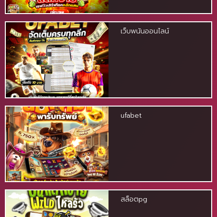
เว็บพนันออนไลน์
ufabet
สล็อตpg