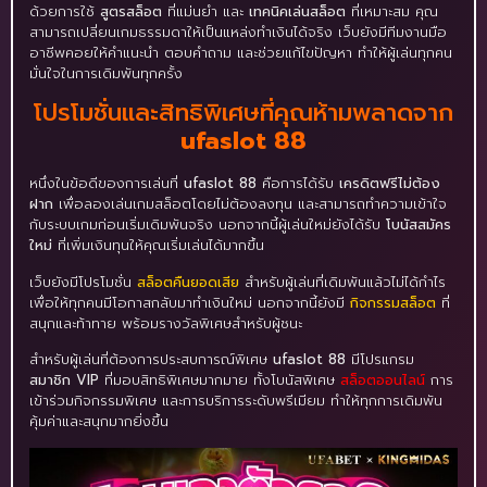
ด้วยการใช้
สูตรสล็อต
ที่แม่นยำ และ
เทคนิคเล่นสล็อต
ที่เหมาะสม คุณ
สามารถเปลี่ยนเกมธรรมดาให้เป็นแหล่งทำเงินได้จริง เว็บยังมีทีมงานมือ
อาชีพคอยให้คำแนะนำ ตอบคำถาม และช่วยแก้ไขปัญหา ทำให้ผู้เล่นทุกคน
มั่นใจในการเดิมพันทุกครั้ง
โปรโมชั่นและสิทธิพิเศษที่คุณห้ามพลาดจาก
ufaslot 88
หนึ่งในข้อดีของการเล่นที่
ufaslot 88
คือการได้รับ
เครดิตฟรีไม่ต้อง
ฝาก
เพื่อลองเล่นเกมสล็อตโดยไม่ต้องลงทุน และสามารถทำความเข้าใจ
กับระบบเกมก่อนเริ่มเดิมพันจริง นอกจากนี้ผู้เล่นใหม่ยังได้รับ
โบนัสสมัคร
ใหม่
ที่เพิ่มเงินทุนให้คุณเริ่มเล่นได้มากขึ้น
เว็บยังมีโปรโมชั่น
สล็อตคืนยอดเสีย
สำหรับผู้เล่นที่เดิมพันแล้วไม่ได้กำไร
เพื่อให้ทุกคนมีโอกาสกลับมาทำเงินใหม่ นอกจากนี้ยังมี
กิจกรรมสล็อต
ที่
สนุกและท้าทาย พร้อมรางวัลพิเศษสำหรับผู้ชนะ
สำหรับผู้เล่นที่ต้องการประสบการณ์พิเศษ
ufaslot 88
มีโปรแกรม
สมาชิก VIP
ที่มอบสิทธิพิเศษมากมาย ทั้งโบนัสพิเศษ
สล็อตออนไลน์
การ
เข้าร่วมกิจกรรมพิเศษ และการบริการระดับพรีเมียม ทำให้ทุกการเดิมพัน
คุ้มค่าและสนุกมากยิ่งขึ้น