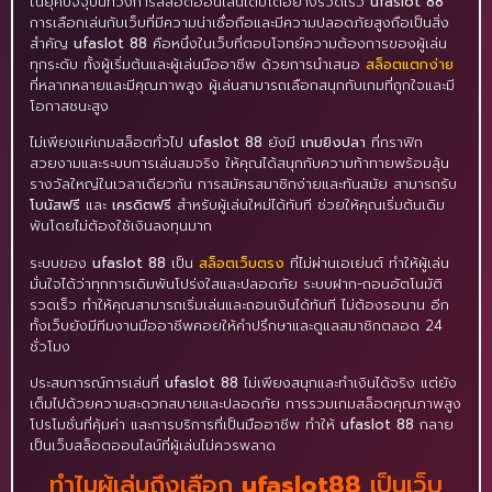
ในยุคปัจจุบันที่วงการสล็อตออนไลน์เติบโตอย่างรวดเร็ว
ufaslot 88
การเลือกเล่นกับเว็บที่มีความน่าเชื่อถือและมีความปลอดภัยสูงถือเป็นสิ่ง
สำคัญ
ufaslot 88
คือหนึ่งในเว็บที่ตอบโจทย์ความต้องการของผู้เล่น
ทุกระดับ ทั้งผู้เริ่มต้นและผู้เล่นมืออาชีพ ด้วยการนำเสนอ
สล็อตแตกง่าย
ที่หลากหลายและมีคุณภาพสูง ผู้เล่นสามารถเลือกสนุกกับเกมที่ถูกใจและมี
โอกาสชนะสูง
ไม่เพียงแค่เกมสล็อตทั่วไป
ufaslot 88
ยังมี
เกมยิงปลา
ที่กราฟิก
สวยงามและระบบการเล่นสมจริง ให้คุณได้สนุกกับความท้าทายพร้อมลุ้น
รางวัลใหญ่ในเวลาเดียวกัน การสมัครสมาชิกง่ายและทันสมัย สามารถรับ
โบนัสฟรี
และ
เครดิตฟรี
สำหรับผู้เล่นใหม่ได้ทันที ช่วยให้คุณเริ่มต้นเดิม
พันโดยไม่ต้องใช้เงินลงทุนมาก
ระบบของ
ufaslot 88
เป็น
สล็อตเว็บตรง
ที่ไม่ผ่านเอเย่นต์ ทำให้ผู้เล่น
มั่นใจได้ว่าทุกการเดิมพันโปร่งใสและปลอดภัย ระบบฝาก-ถอนอัตโนมัติ
รวดเร็ว ทำให้คุณสามารถเริ่มเล่นและถอนเงินได้ทันที ไม่ต้องรอนาน อีก
ทั้งเว็บยังมีทีมงานมืออาชีพคอยให้คำปรึกษาและดูแลสมาชิกตลอด 24
ชั่วโมง
ประสบการณ์การเล่นที่
ufaslot 88
ไม่เพียงสนุกและทำเงินได้จริง แต่ยัง
เต็มไปด้วยความสะดวกสบายและปลอดภัย การรวมเกมสล็อตคุณภาพสูง
โปรโมชั่นที่คุ้มค่า และการบริการที่เป็นมืออาชีพ ทำให้
ufaslot 88
กลาย
เป็นเว็บสล็อตออนไลน์ที่ผู้เล่นไม่ควรพลาด
ทำไมผู้เล่นถึงเลือก
ufaslot88
เป็นเว็บ