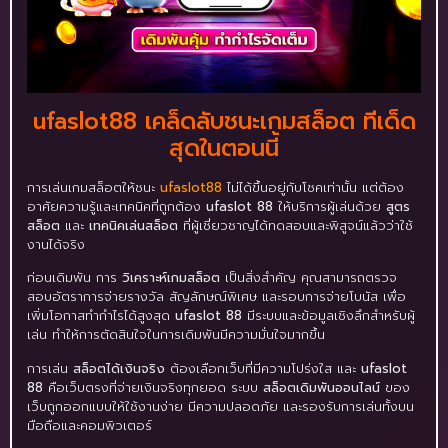
ufaslot88 เคล็ดลับชนะเกมสล็อต ทีเด็ด
สุดในตอนนี้
การเล่นเกมสล็อตให้ชนะ
ufaslot88
ไม่ได้ขึ้นอยู่กับโชคเท่านั้น แต่ต้อง
อาศัยความรู้และเทคนิคที่ถูกต้อง
ufaslot 88
ให้บริการผู้เล่นด้วย
สูตร
สล็อต
และ
เทคนิคเล่นสล็อต
ที่ผู้เชี่ยวชาญได้ทดสอบและพิสูจน์แล้วว่าใช้
งานได้จริง
ก่อนเดิมพัน การ
วิเคราะห์เกมสล็อต
เป็นสิ่งสำคัญ คุณสามารถตรวจ
สอบอัตราการจ่ายรางวัล สัญลักษณ์พิเศษ และรอบการจ่ายโบนัส เพื่อ
เพิ่มโอกาสทำกำไรได้สูงสุด
ufaslot 88
มีระบบและข้อมูลเชิงลึกสำหรับผู้
เล่น ทำให้การตัดสินใจในการเดิมพันมีความมั่นใจมากขึ้น
การเล่น
สล็อตได้เงินจริง
ต้องเลือกเว็บที่มีความโปร่งใส และ
ufaslot
88
คือเว็บตรงที่จ่ายเงินจริงทุกยอด ระบบ
สล็อตเดิมพันออนไลน์
ของ
เว็บถูกออกแบบให้ใช้งานง่าย มีความปลอดภัย และรองรับการเล่นทั้งบน
มือถือและคอมพิวเตอร์