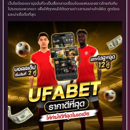
เว็บไซต์ของเรามุ่งมั่นที่จะเป็นสื่อกลางเชื่อมโยงแฟนบอลชาวไทยกับทีม
โปรดของพวกเขา เพื่อให้ทุกคนได้ติดตามข่าวสารอย่างใกล้ชิด ถูกต้อง
และน่าเชื่อถือที่สุด