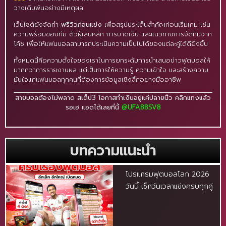
วางเดิมพันอย่างมีเหตุผล
เว็บไซต์ยังจัดทำ
พรีวิวก่อนแข่ง
เพื่อสรุปประเด็นสำคัญก่อนเริ่มเกม เช่น
ความพร้อมของทีม ตัวผู้เล่นหลัก การบาดเจ็บ และแนวทางการจัดทีมจาก
โค้ช เพื่อให้แฟนบอลสามารถประเมินความเป็นไปได้ของแต่ละคู่ได้ดียิ่งขึ้น
ทั้งหมดนี้คือความตั้งใจของเราในการยกระดับการนำเสนอข่าวฟุตบอลให้
มากกว่าการรายงานผล แต่เป็นการให้ความรู้ ความเข้าใจ และสร้างความ
มั่นใจแก่แฟนบอลทุกคนที่ต้องการข้อมูลเชิงลึกอย่างมืออาชีพ
สายบอลต้องไม่พลาด สเต็ป3 โอกาสทำเงินอยู่แค่ปลายนิ้ว คลิกแทงแล้ว
รอเฮ แอดได้เลยที่นี้
@UFA88SV8
บทความแนะนำ
โปรแกรมฟุตบอลโลก 2026
วันนี้ เช็กวันเวลาแข่งครบทุกคู่