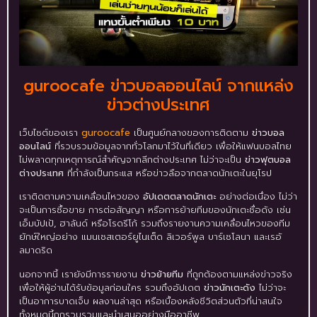
guroocafe ข่าวบอลออนไลน์ จากแหล่ง
ข่าวต่างประเทศ
เว็บไซต์ของเรา
guroocafe
เป็นศูนย์กลางของการติดตาม
ข่าวบอล
ออนไลน์
ที่รวบรวมข้อมูลจากทั่วโลกมาไว้ในที่เดียว เพื่อให้แฟนบอลไทย
ไม่พลาดทุกเหตุการณ์สำคัญจากลีกต่างประเทศ ไม่ว่าจะเป็น
ข่าวฟุตบอล
ต่างประเทศ
ที่กำลังเป็นกระแส หรือข่าวลือจากตลาดนักเตะในยุโรป
เราติดตามความเคลื่อนไหวของ
อัปเดตตลาดนักเตะ
อย่างต่อเนื่อง ไม่ว่า
จะเป็นการซื้อขาย การต่อสัญญา หรือการย้ายทีมของนักเตะชื่อดัง เช่น
เอ็มบัปเป้, ฮาลันด์ หรือโรดรีโก้ รวมถึงรายงานความเคลื่อนไหวของทีม
ยักษ์ใหญ่อย่าง แมนเชสเตอร์ยูไนเต็ด ลิเวอร์พูล บาร์เซโลนา และเรอั
ลมาดริด
นอกจากนี้ เรายังมีการรายงาน
ข่าวย้ายทีม
ที่ถูกต้องตามแหล่งข่าวจริง
เพื่อให้ผู้อ่านได้รับข้อมูลก่อนใคร รวมถึงอัปเดต
ข่าวนักเตะดัง
ไม่ว่าจะ
เป็นอาการบาดเจ็บ ผลงานล่าสุด หรือเบื้องหลังชีวิตส่วนตัวที่น่าสนใจ
ทั้งหมดนี้ถูกรวบรวมและนำเสนออย่างมืออาชีพ