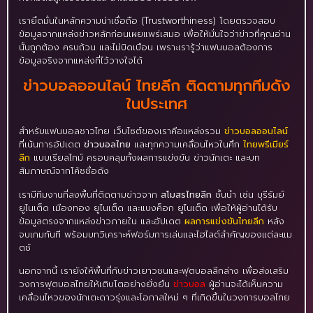
เรายึดมั่นในหลักความน่าเชื่อถือ (Trustworthiness) โดยตรวจสอบ
ข้อมูลจากแหล่งข่าวหลักก่อนเผยแพร่เสมอ เพื่อให้มั่นใจว่าข่าวที่คุณอ่าน
นั้นถูกต้อง ครบถ้วน และไม่บิดเบือน เพราะเรารู้ว่าแฟนบอลต้องการ
ข้อมูลจริงจากแหล่งที่ไว้วางใจได้
ข่าวบอลออนไลน์ ไทยลีก ติดตามทุกทีมดัง
ในประเทศ
สำหรับแฟนบอลชาวไทย เว็บไซต์ของเราคือแหล่งรวม
ข่าวบอลออนไลน์
ที่เน้นการอัปเดต
ข่าวบอลไทย
และทุกความเคลื่อนไหวในศึก
ไทยพรีเมียร์
ลีก
แบบเรียลไทม์ ครอบคลุมทั้งผลการแข่งขัน ข่าวนักเตะ และบท
สัมภาษณ์จากโค้ชชื่อดัง
เรามีทีมงานที่ลงพื้นที่ติดตามข่าวจาก
สโมสรไทยลีก
ชั้นนำ เช่น บุรีรัมย์
ยูไนเต็ด เมืองทอง ยูไนเต็ด และแบงค็อก ยูไนเต็ด เพื่อให้ผู้อ่านได้รับ
ข้อมูลตรงจากแหล่งข่าวภายใน และอัปเดต
ผลการแข่งขันไทยลีก
หลัง
จบเกมทันที พร้อมบทวิเคราะห์ฟอร์มการเล่นและไฮไลต์สำคัญของแต่ละแม
ตช์
นอกจากนี้ เรายังให้พื้นที่กับข่าวเยาวชนและฟุตบอลลีกล่าง เพื่อส่งเสริม
วงการฟุตบอลไทยให้เติบโตอย่างยั่งยืน
ข่าวบอล
ผู้อ่านจะได้เห็นความ
เคลื่อนไหวของนักเตะดาวรุ่งและโอกาสใหม่ ๆ ที่เกิดขึ้นในวงการบอลไทย