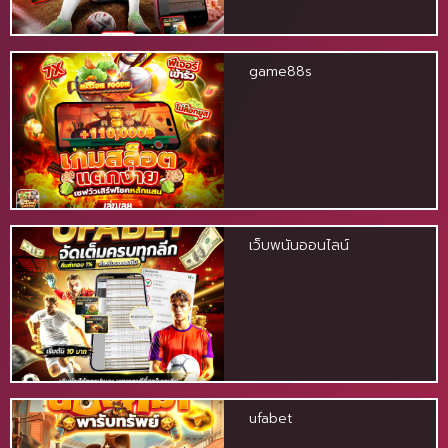
game88s
เว็บพนันออนไลน์
ufabet