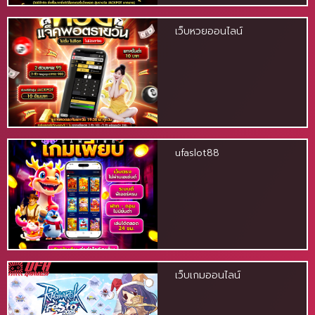
เว็บหวยออนไลน์
ufaslot88
เว็บเกมออนไลน์