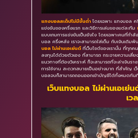
แทงบอลสเต็ปไม่มีขั้นต่ำ
โดยเฉพาะ แทงบอล ครึ่ง
แข่งขันของครึ่งแรก และวิธีการเล่นของแต่ละทีม
แบบเกมการแข่งขันเป็นยังไง โดยเฉพาะคนที่กำลัง
บอล ครึ่งหลัง เราจะสามารถใส่เต็ม กับเงินเดิมพ
บอล ไม่ผ่านเอเย่นต์
ที่เว็บไซต์ของเรานั้น ที่
ลงทุนได้ด้วยตัวเอง ที่สามารถ กระจายความเสี่ย
แนวทางที่ต้องวิเคราะห์ ก็จะสามารถที่จะล่าเงินร
การใช้งาน สะดวกสบายเป็นอย่างมาก ที่สำคัญ เว็บไซต์
บอลจบก็สามารถถอนออกเข้าบัญชีได้ทั้งหมดทันท
เว็บแทงบอล ไม่ผ่านเอเย่นต
เวล