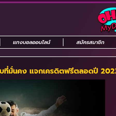
แทงบอลออนไลน์
สมัครสมาชิก
ว็บที่มั่นคง แจกเครดิตฟรีตลอดปี 202