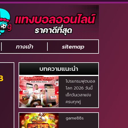
ทางเข้า
sitemap
บทความแนะนำ
3
โปรแกรมฟุตบอล
โลก 2026 วันนี้
เช็กวันเวลาแข่ง
ครบทุกคู่
game88s