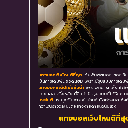
แทงบอลเว็บไหนดีที่สุด
เดิมพันฟุตบอล ของเว็บพน
เป็นการเดิมพันยอดนิยม เพราะมีรูปแบบการเดิ
แทงบอลสเต็ปไม่มีขั้นต่ำ
เพราะสามารถเลือกได้พ
แทงบอล ครึ่งหลัง ที่ถือว่าเป็นรูปแบบที่ได้รับ
เอเย่นต์
ประยุกต์ในการเล่นร่วมกันได้ทั้งหมด ซึ่
คว้าเงินรางวัลไปได้อย่างง่ายดายได้นั่นเอง
แทงบอลเว็บไหนดีที่สุด