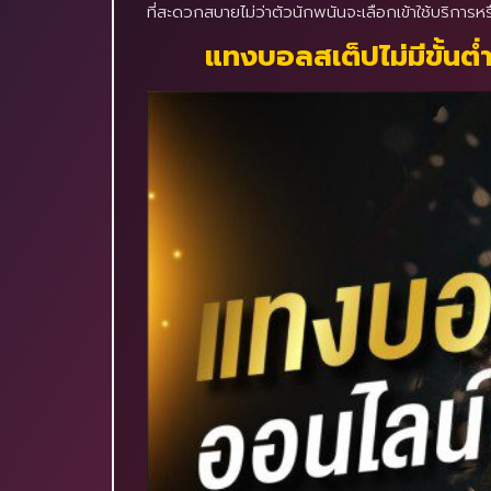
ที่สะดวกสบายไม่ว่าตัวนักพนันจะเลือกเข้าใช้บริการ
แทงบอลสเต็ปไม่มีขั้นต่ำ 