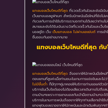
แทงบอลเว็บไหนดีที่สุด
ที่รวดเร็วทันใจและยังมีเง
เว็บแทงบอลยูฟ่าเบท สำหรับนักพนันมือใหม่ที่ยังไม่
กังวลกับการเข้าใช้บริการเราบอกท่านได้เลยว่าท่านไม
สบายและยังได้รับเงินรางวัลที่รวดเร็วทันใจและเว็บไซ
บอลคู่ใด เว็บ
เว็บแทงบอล ไม่ผ่านเอเย่นต์
การเข้าใ
ชื่นชอบกันอย่างมากมาย
แทงบอลเว็บไหนดีที่สุด กั
แทงบอลเว็บไหนดีที่สุด
จึงอยากให้นักพนันมือใหม่ที่
ตอบแทนที่สูงค่ะเมื่อท่านชนะในเกมการแข่งขันและไม่ว
ไม่มีขั้นต่ำ
ก็มีทุกๆคู่มาคอยให้บริการท่านขอแค่ตัวนั
บริการในเว็บไซต์ของไม่ต้องเสียเวลาเดินทางไปถึงสน
ตามบ้านๆเพราะการแทงบอลกับเจ้ามือตามบ้านๆจะได้รับเ
บริการในเกมการพนันจึงอยากให้ทุกท่านเลือกเข้าใช้
แทงฟุตบอลเราอยากให้นักพนันและนักเดิมพันทุกๆท่า