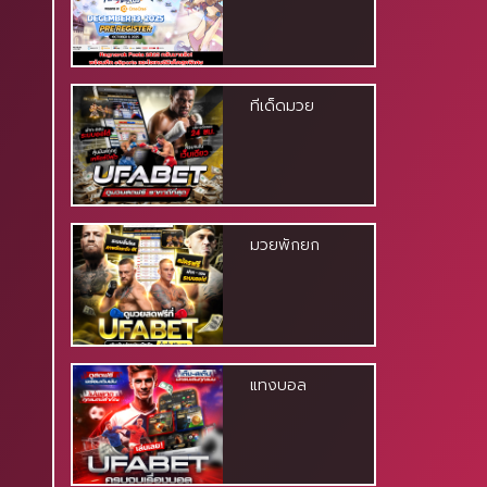
ทีเด็ดมวย
มวยพักยก
แทงบอล