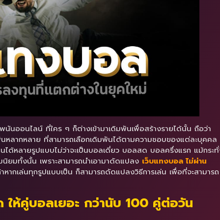
ันออนไลน์ ที่ใคร ๆ ก็ต่างเข้ามาเดิมพันเพื่อสร้างรายได้นั้น ถือว่า
มพันหลากหลาย ที่สามารถเลือกเดิมพันได้ตามความชอบของแต่ละบุคคล
ันได้หลายรูปแบบไม่ว่าจะเป็นบอลเดี่ยว บอลสด บอลครึ่งแรก แม้กระทั่
ความนิยมทั้งนั้น เพราะสามารถนำเอามาดัดแปลง
เว็บแทงบอล ไม่ผ่าน
งถ้าหากเล่นทุกรูปแบบเป็น ก็สามารถดัดแปลงวิธีการเล่น เพื่อที่จะสามารถ
 ให้คู่บอลเยอะ กว่านับ 100 คู่ต่อวัน