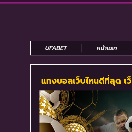
UFABET
หน้าแรก
แทงบอลเว็บไหนดีที่สุด เ