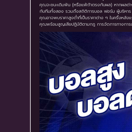
คุณจะชนะเดิมพัน (หรือแพ้ถ้าตรงกับผล) หากผลต่างกับ
กับทีมทั้งสอง รวมถึงสถิติการบอล ฟอร์ม ผู้บริหาร
คุณอาจพบราคาสูงต่ำที่เป็นราคาต่าง ๆ ในครึ่งหลั
คุณพร้อมสูญเสียปฏิบัติตามกฎ การจัดการทางการเง