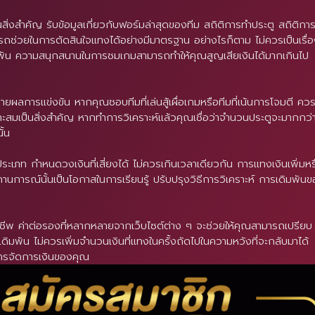
เป็นสิ่งสำคัญ รับข้อมูลเกี่ยวกับฟอร์มล่าสุดของทีม สถิติการทำประตู สถิติกา
่วยในการตัดสินใจแทงได้อย่างมีมาตรฐาน อย่างไรก็ตาม ไม่ควรเป็นเรื่
ิมพัน ความสนุกสนานในการชมเกมสามารถทำให้คุณสูญเสียเงินได้มากเกินไป
ลการแข่งขัน หากคุณชอบทีมที่เล่นสู้เผื่อเกมหรือทีมที่เน้นการโจมตี คว
มาะสมเป็นสิ่งสำคัญ หากทำการวิเคราะห์แล้วคุณเชื่อว่าจำนวนประตูจะมากกว่
ั้น
ระเภท กำหนดวงเงินที่เสี่ยงได้ ไม่ควรเกินเวลาเดียวกัน การแทงเงินเพิ่มหร
านการณ์นั้นเป็นโอกาสในการเรียนรู้ ปรับปรุงวิธีการวิเคราะห์ การเดิมพัน
ออาชีพ ค่าต่อรองที่หลากหลายจากเว็บไซต์ต่าง ๆ จะช่วยให้คุณสามารถเปรียบ
รเดิมพัน ไม่ควรเพิ่มจำนวนเงินที่แทงในครั้งถัดไปในความหวังที่จะกลับมาได้
การจัดการเงินของคุณ