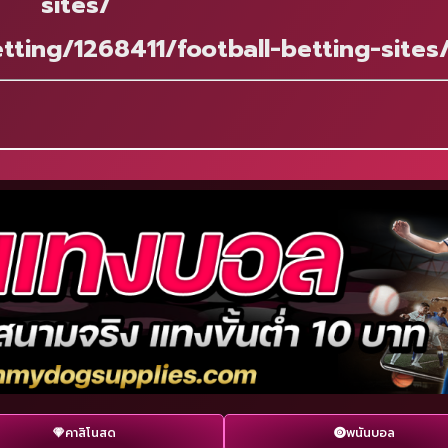
sites/
tting/1268411/football-betting-sites
คาสิโนสด
พนันบอล