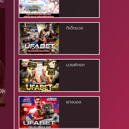
ิน
ทีเด็ดมวย
มวยพักยก
แทงบอล