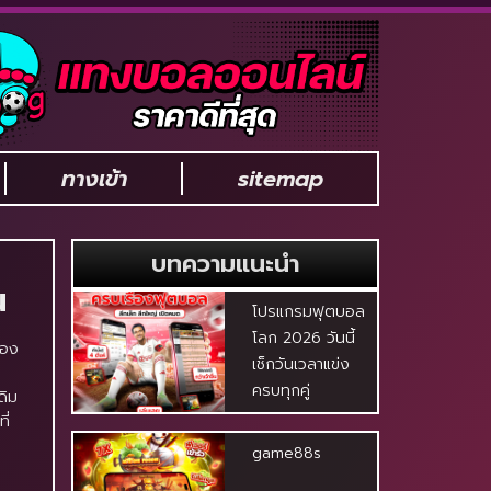
ทางเข้า
sitemap
บทความแนะนำ
น
โปรแกรมฟุตบอล
โลก 2026 วันนี้
สอง
เช็กวันเวลาแข่ง
ครบทุกคู่
ดิม
ี่
game88s