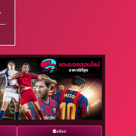
/
สลีอต