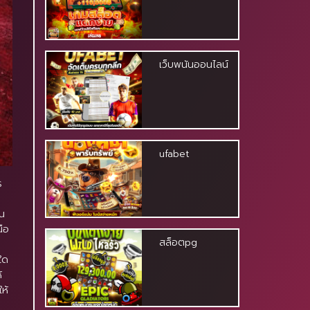
เว็บพนันออนไลน์
ufabet
ร
่น
นือ
สล็อตpg
ใด
้
ห้