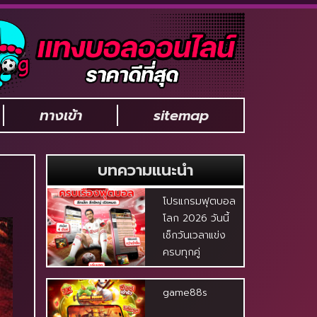
ทางเข้า
sitemap
บทความแนะนำ
โปรแกรมฟุตบอล
โลก 2026 วันนี้
เช็กวันเวลาแข่ง
ครบทุกคู่
game88s