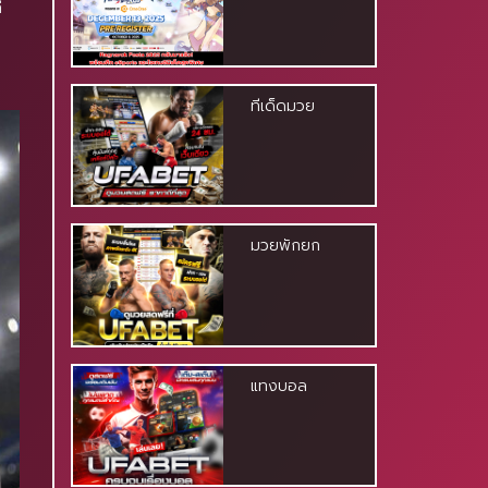
ี
ทีเด็ดมวย
มวยพักยก
แทงบอล