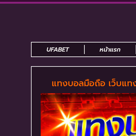
UFABET
หน้าแรก
แทงบอลมือถือ เว็บแทง