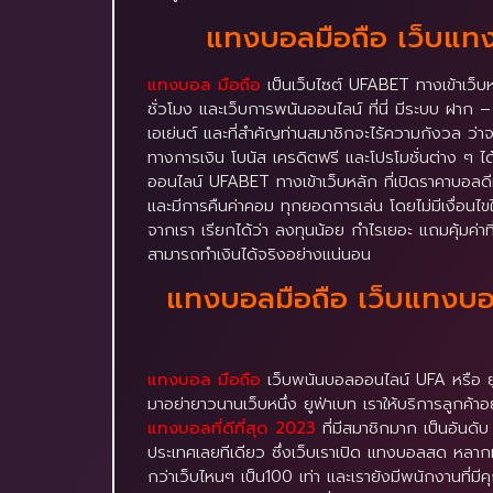
แทงบอลมือถือ เว็บแท
แทงบอล มือถือ
เป็นเว็บไซต์ UFABET ทางเข้าเว็
ชั่วโมง และเว็บการพนันออนไลน์ ที่นี่ มีระบบ ฝาก 
เอเย่นต์ และที่สำคัญท่านสมาชิกจะไร้ความกังวล ว่า
ทางการเงิน โบนัส เครดิตฟรี และโปรโมชั่นต่าง ๆ ได
ออนไลน์ UFABET ทางเข้าเว็บหลัก ที่เปิดราคาบอลดีท
และมีการคืนค่าคอม ทุกยอดการเล่น โดยไม่มีเงื่อนไข
จากเรา เรียกได้ว่า ลงทุนน้อย กำไรเยอะ แถมคุ้มค่าท
สามารถทำเงินได้จริงอย่างแน่นอน
แทงบอลมือถือ เว็บแทงบอล
แทงบอล มือถือ
เว็บพนันบอลออนไลน์ UFA หรือ ยูฟ
มาอย่ายาวนานเว็บหนึ่ง ยูฟ่าเบท เราให้บริการลูกค้าอ
แทงบอลที่ดีที่สุด 2023
ที่มีสมาชิกมาก เป็นอันดับ 
ประเทศเลยทีเดียว ซึ่งเว็บเราเปิด แทงบอลสด หลาก
กว่าเว็บไหนๆ เป็น100 เท่า และเรายังมีพนักงานที