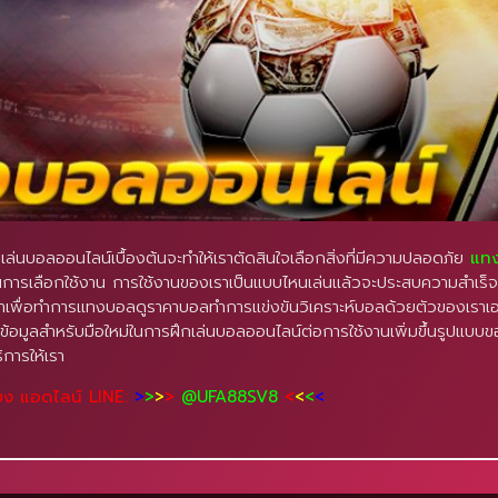
ารเล่นบอลออนไลน์เบื้องต้นจะทำให้เราตัดสินใจเลือกสิ่งที่มีความปลอดภัย
แท
ารเลือกใช้งาน การใช้งานของเราเป็นแบบไหนเล่นแล้วจะประสบความสำเร็จ
เวลาเพื่อทำการแทงบอลดูราคาบอลทำการแข่งขันวิเคราะห์บอลด้วยตัวของเราเ
้อมูลสำหรับมือใหม่ในการฝึกเล่นบอลออนไลน์ต่อการใช้งานเพิ่มขึ้นรูปแบบ
การให้เรา
ยง แอดไลน์ LINE:
>
>
>
>
@UFA88SV8
<
<
<
<