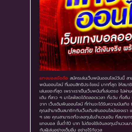
แทงบอลมือถือ
สมัครเล่นเว็บพนันออนไลน์วันนี้ 
พนันออนไลน์ ที่มอบสิทธิประโยชน์ มากที่สุด ให้สมาชิ
เล่นเยอะที่สุด เพราะเราเป็นเว็บพนันที่เล่นตรง ไม่
เต้น ที่สาว ๆ มาไลฟ์สดได้ตลอดเวลา ทั้งวัน ทั้งคืน เ
จาก เว็บเดิมพันออนไลน์ ที่ท่านจะได้รับความบันเทิง ที
คุณเข้ามาเป็นสมาชิกกับเว็บเดิมพันออนไลน์ของเรา 
ๆ เลย คุณสามารถที่จะลงทุนในจำนวนเงิน ที่สบายกระ
แทงบอล ขั้นต่ำ10 บาท ไม่ต้องใช้เงินลงทุนจำนวนมา
กับผู้เล่นอย่างเต็มอิ่ม อย่างไร้กังวล