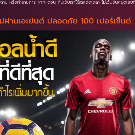
ถาม หรือทำรายการ ฝาก-ถอน กับเว็บเราได้ตลอดเวลา ไม่เว้นวันหยุดเลยท
ผ่านเอเย่นต์ ปลอดภัย 100 เปอร์เซ็นต์