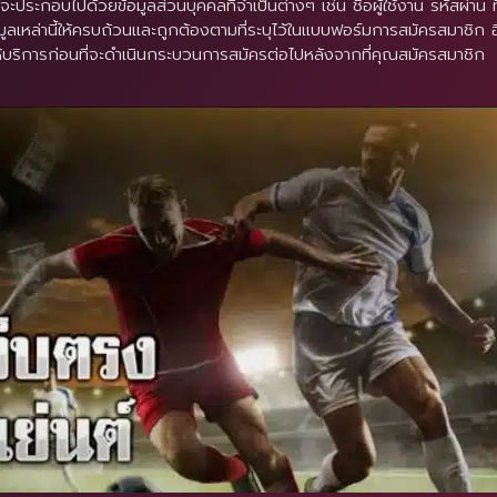
ะประกอบไปด้วยข้อมูลส่วนบุคคลที่จำเป็นต่างๆ เช่น ชื่อผู้ใช้งาน รหัสผ่าน ที
มูลเหล่านี้ให้ครบถ้วนและถูกต้องตามที่ระบุไว้ในแบบฟอร์มการสมัครสมาชิก 
้บริการก่อนที่จะดำเนินกระบวนการสมัครต่อไปหลังจากที่คุณสมัครสมาชิก