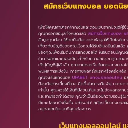
สมัครเว็บแทงบอล ยอดนิย
เพื่อให้คุณสามารถฝากเงินและถอนเงินจากบัญชีผู้ใช้
คุณกรอกข้อมูลทั้งหมดแล้ว
สมัครเว็บแทงบอล ย
ข้อมูลถูกต้อง ให้กดยืนยันและส่งข้อมูลให้เว็บไซต
เกี่ยวกับบัญชีของคุณเมื่อคุณได้รับอีเมลยืนยันแล้ว ค
ของคุณเพื่อเริ่มต้นการแทงบอลได้ ในขั้นตอนนี้คุณต้อง
ในการฝากและถอนเงิน สำหรับความสะดวกคุณสามารถเลือ
เข้าสู่บัญชีผู้ใช้แล้ว คุณสามารถเริ่มต้นการแทงบอ
พันผลการแข่งขัน การทายผลครึ่งแรกหรือครึ่งหลัง กา
คุณจะเริ่มแทงบอล
UFABET แทงบอลออนไลน์
อย่
ป้องกันการเสี่ยงที่อาจเกิดขึ้นในการเดิมพัน นอก
เท่านั้น คุณควรใช้เงินที่มีส่วนเกินและไม่ส่งผลกระ
และสามารถทำได้ง่าย คุณจำเป็นต้องมีความรอบรู้ในกา
ดีและปลอดภัยยิ่งขึ้น อย่ารอช้า! สมัครเว็บแทงบอลและ
สนุกสนานในแบบที่คุณต้องการ
เว็บแทงบอลออนไลน์ แจ