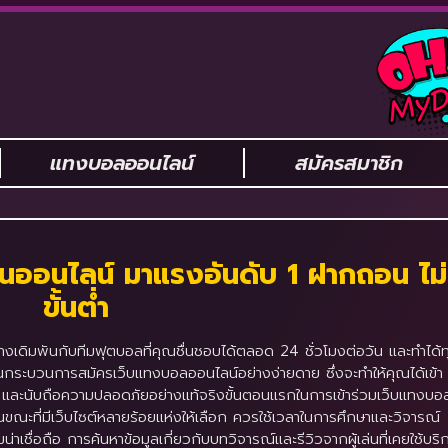
แทงบอลออนไลน์
สมัครสมาชิก
นออนไลน์ มาแรงอันดับ 1 ฝากถอน ไม่
ขั้นต่ำ
งเดิมพันกับทีมฟุตบอลที่คุณชื่นชอบได้ตลอด 24 ชั่วโมงต่อวัน และทำได้ท
านกระบวนการสมัครเว็บแทงบอลออนไลน์อย่างง่ายดาย ซึ่งจะทำให้คุณได้เข้า
มอ และนับถือความปลอดภัยอย่างแท้จริงขั้นตอนแรกในการเข้าร่วมเว็บแทงบอ
นขณะที่มีเว็บไซต์หลายร้อยแห่งให้เลือก ควรใช้เวลาในการศึกษาและวิจารณ์
ชื่อถือ การค้นหาข้อมูลเกี่ยวกับบทวิจารณ์และรีวิวจากผู้เล่นที่เคยใช้บริ