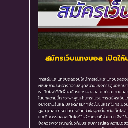
สมัครเว็บแทงบอล เปิดให้บร
การเล่นและแทงบอลออนไลน์การเล่นและแทงบอลออนไลน
ผสมผสานระหว่างความสนุกสนานของการดูบอลกับคว
หาเว็บไซต์ที่ดีเพื่อสมัครแทงบอลออนไลน์ ความปลอดภ
ในบทความนี้เราจะพาคุณผ่านกระบวนการสมัครเว็บแทง
อย่างราบรื่นและปลอดภัยมากยิ่งขึ้นขั้นแรกในกระบวน
สูง คุณสามารถทำการค้นคว้าข้อมูลเกี่ยวกับเว็บไซต์เห
และกิจกรรมของเว็บไซต์ในช่วงเวลาที่ผ่านมา เพื่อให
ยังควรพิจารณาเกี่ยวกับประสบการณ์และความเชี่ยวช