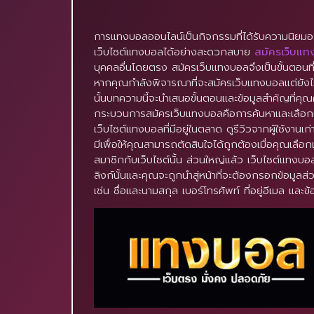
การแทงบอลออนไลน์เป็นกิจกรรมที่ได้รับความนิยมอย่
เว็บไซต์แทงบอลได้อย่างสะดวกสบาย
สมัครเว็บแท
บุคคลอื่นโดยตรง สมัครเว็บแทงบอลจึงเป็นขั้นตอนที่สำ
หากคุณกำลังพิจารณาที่จะสมัครเว็บแทงบอลแต่ยังไม
นั้นบทความนี้จะนำเสนอขั้นตอนและข้อมูลสำคัญที่คุณคว
กระบวนการสมัครเว็บแทงบอลคือการค้นหาและเลือก
เว็บไซต์แทงบอลที่มีอยู่ในตลาด ดูรีวิวจากผู้ใช้งานเก
มีเพื่อให้คุณสามารถตัดสินใจได้ถูกต้องเมื่อคุณเล
สมาชิกกับเว็บไซต์นั้น ส่วนใหญ่แล้ว เว็บไซต์แทงบอลจ
ลิงก์นั้นและคุณจะถูกนำสู่หน้าที่จะต้องกรอกข้อมูล
เช่น ชื่อและนามสกุล เบอร์โทรศัพท์ ที่อยู่อีเมล และข