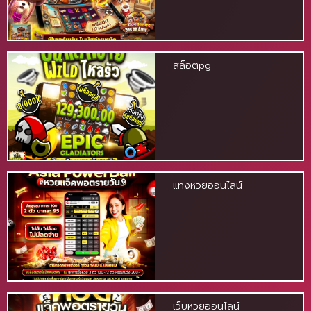
สล็อตpg
แทงหวยออนไลน์
เว็บหวยออนไลน์