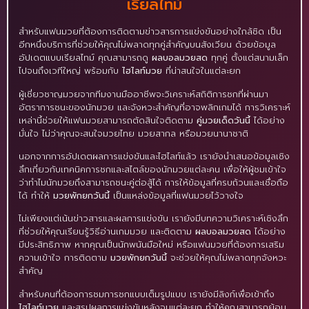
เรียลไทม์
สำหรับแฟนมวยที่ต้องการติดตามข่าวสารการแข่งขันอย่างใกล้ชิด เป็น
อีกหนึ่งบริการที่ช่วยให้คุณไม่พลาดทุกคู่สำคัญบนสังเวียน ด้วยข้อมูล
อัปเดตแบบเรียลไทม์ คุณสามารถดู
ผลบอลมวยสด
ทุกคู่ ตั้งแต่สนามเล็ก
ไปจนถึงเวทีใหญ่ พร้อมกับ
ไฮไลท์มวย
ที่น่าสนใจในแต่ละยก
ผู้เชี่ยวชาญมวยจากทีมงานมืออาชีพจะวิเคราะห์สถิติการชกที่ผ่านมา
อัตราการชนะของนักมวย และจังหวะสำคัญที่อาจพลิกเกมได้ การวิเคราะห์
เหล่านี้ช่วยให้แฟนมวยสามารถตัดสินใจติดตาม
คู่มวยเด็ดวันนี้
ได้อย่าง
มั่นใจ ไม่ว่าคุณจะสนใจมวยไทย มวยสากล หรือมวยนานาชาติ
นอกจากการอัปเดตผลการแข่งขันและไฮไลท์แล้ว เรายังนำเสนอข้อมูลเชิง
ลึกเกี่ยวกับเทคนิคการชกและสไตล์ของนักมวยแต่ละคน เพื่อให้ผู้ชมเข้าใจ
ว่าทำไมนักมวยถึงสามารถชนะคู่ต่อสู้ได้ การให้ข้อมูลที่ครบถ้วนและเชื่อถือ
ได้ ทำให้
มวยพักยกวันนี้
เป็นแหล่งข้อมูลที่แฟนมวยไว้วางใจ
ไม่เพียงแต่เน้นข่าวสารและผลการแข่งขัน เรายังมีบทความวิเคราะห์เชิงลึก
ที่ช่วยให้คุณเรียนรู้วิธีอ่านเกมมวย และติดตาม
ผลบอลมวยสด
ได้อย่าง
มีประสิทธิภาพ หากคุณเป็นนักพนันมือใหม่ หรือแฟนมวยที่ต้องการเสริม
ความเข้าใจ การติดตาม
มวยพักยกวันนี้
จะช่วยให้คุณไม่พลาดทุกจังหวะ
สำคัญ
สำหรับคนที่ต้องการชมการชกแบบเต็มรูปแบบ เรายังมีลิงก์เพื่อเข้าถึง
ไฮไลท์มวย
และสรุปผลการแข่งขันหลังจบแต่ละยก ทำให้คุณสามารถย้อน