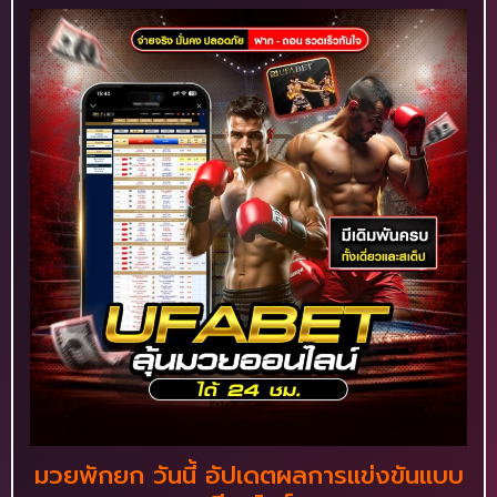
มวยพักยก วันนี้ อัปเดตผลการแข่งขันแบบ