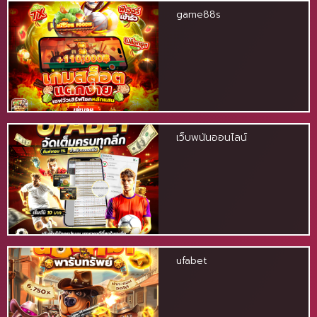
game88s
เว็บพนันออนไลน์
ufabet