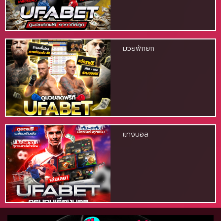
มวยพักยก
แทงบอล