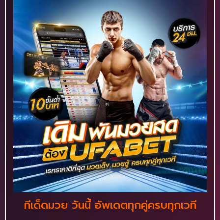
ทีเด็ดมวย วันนี้ อัพเดตทุกคู่ครบทุกเวที