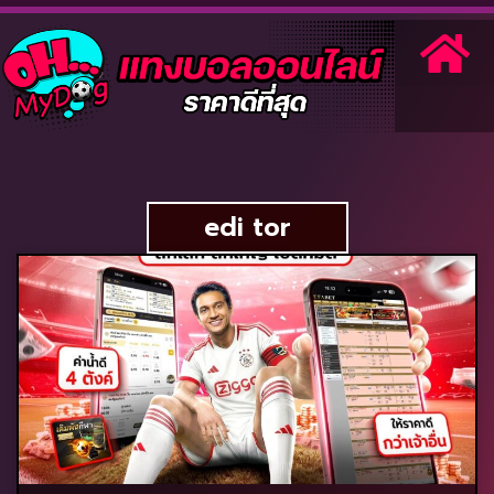
edi tor